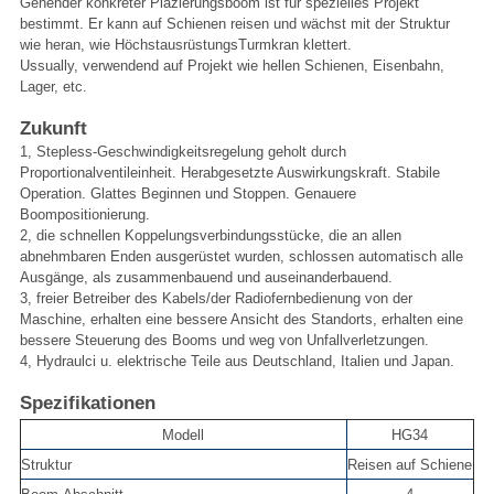
Gehender konkreter Plazierungsboom ist für spezielles Projekt
bestimmt. Er kann auf Schienen reisen und wächst mit der Struktur
wie heran, wie HöchstausrüstungsTurmkran klettert.
Ussually, verwendend auf Projekt wie hellen Schienen, Eisenbahn,
Lager, etc.
Zukunft
1, Stepless-Geschwindigkeitsregelung geholt durch
Proportionalventileinheit. Herabgesetzte Auswirkungskraft. Stabile
Operation. Glattes Beginnen und Stoppen. Genauere
Boompositionierung.
2, die schnellen Koppelungsverbindungsstücke, die an allen
abnehmbaren Enden ausgerüstet wurden, schlossen automatisch alle
Ausgänge, als zusammenbauend und auseinanderbauend.
3, freier Betreiber des Kabels/der Radiofernbedienung von der
Maschine, erhalten eine bessere Ansicht des Standorts, erhalten eine
bessere Steuerung des Booms und weg von Unfallverletzungen.
4, Hydraulci u. elektrische Teile aus Deutschland, Italien und Japan.
Spezifikationen
Modell
HG34
Struktur
Reisen auf Schiene