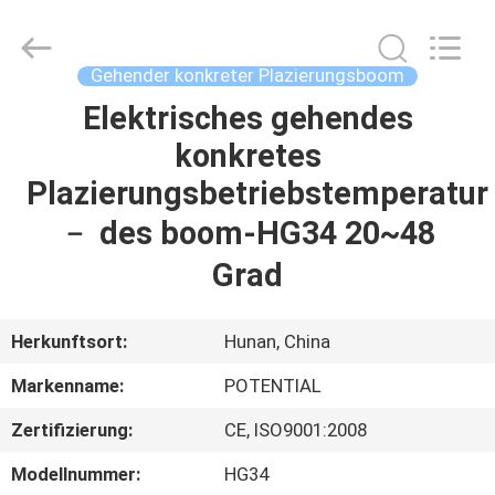
Fournisseur.
Copyright
©
2018
-
Gehender konkreter Plazierungsboom
2025
Changsha
Keda
Elektrisches gehendes
HAUS
Intelligent
Equipments
konkretes
Incorporated
Company.
All
PRODUKTE
Plazierungsbetriebstemperatur
Rights
Reserved.
﹣ des boom-HG34 20~48
ÜBER
Grad
UNS
Herkunftsort:
Hunan, China
FABRIK-
Markenname:
POTENTIAL
AUSFLUG
Zertifizierung:
CE, ISO9001:2008
QUALITÄTSKONTROLLE
Modellnummer:
HG34