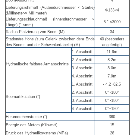
Boom-Abschnitt
4
Lieferungsrohrmaß (Außendurchmesser × Stärke)
Φ133×4
(Millimeter-× Millimeter)
Lieferungsschlauchmaß (Innendurchmesser ×
5 ″ ×3000
Länge) (″ ×mm)
Radius Platzierung von Boom (M)
34
Stationäre Höhe (zum Gelenk zwischen dem Ende
40 (besonders
des Booms und der Schwenkertabelle) (M)
angefertigt)
1. Abschnitt
11.6m
2. Abschnitt
8.2m
Hydraulische faltbare Armabschnitte
3. Abschnitt
8.0m
4. Abschnitt
7.9m
1. Abschnitt
- 4.2~82.5
2. Abschnitt
0°~180°
Boomartikulation (°)
3. Abschnitt
0°~180°
4. Abschnitt
0°~180°
Herumdrehenstrecke (°)
360
Energie des Motors (Kilowatt)
15
Druck des Hydrauliksystems (MPa)
28