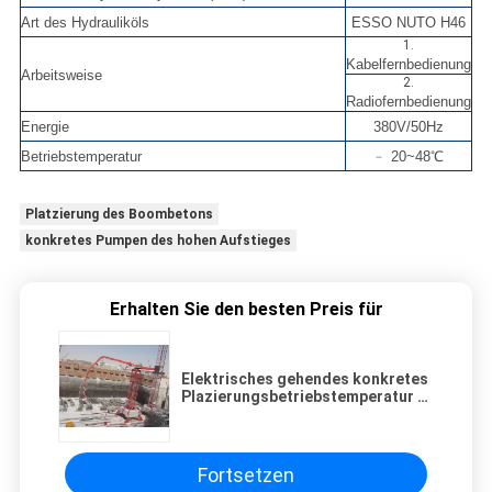
Art des Hydrauliköls
ESSO NUTO H46
1.
Kabelfernbedienung
Arbeitsweise
2.
Radiofernbedienung
Energie
380V/50Hz
Betriebstemperatur
﹣ 20~48℃
Platzierung des Boombetons
konkretes Pumpen des hohen Aufstieges
Erhalten Sie den besten Preis für
Elektrisches gehendes konkretes
Plazierungsbetriebstemperatur ﹣
des boom-HG34 20~48 Grad
Fortsetzen