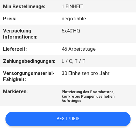
Min Bestellmenge:
1 EINHEIT
TRETEN
Preis:
negotiable
SIE
Verpackung
5x40'HQ
MIT
Informationen:
UNS
Lieferzeit:
45 Arbeitstage
IN
Zahlungsbedingungen:
L / C, T / T
VERBINDUNG
Versorgungsmaterial-
30 Einheiten pro Jahr
Fähigkeit:
NACHRICHTEN
Markieren:
,
Platzierung des Boombetons
konkretes Pumpen des hohen
Aufstieges
FORDERN
SIE
BESTPREIS
EIN
ZITAT