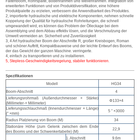
Faltenboom, Rohrspalte, Bodenrahmen und Wellenrahmen. Integration von
erweiterten Funktionen und von Produktdiversifikation, eine höhere
Produktpalette zu erzielen, verbessern die Anwendbarkeit des Produktes.
2, importierte hydraulische und elektrische Komponenten, nehmen schnelle
Koppelung der Qualität für hydraulische Rohrleitungen, die schnell
umgewandelt wird, es können das Problem der Ölleckage bei dem
Assemblying und dem Abbau effektiv lösen, und die Verschmutzung der
Umwelt vermeiden an. Sicherheit und Zuverlässigkeit
3, 4 Art hydraulischer Boom der Abschnitte R, großer Kreisbogen, Roman
und schöner Auftritt, Kompaktbauweise und der leichte Entwurf des Booms,
der das Gewicht der ganzen Maschine. verringerte.
4, einfach zu transportieren und zu installieren.
5, Stepless-Geschwindigkeitsregelung, stabiler funktionieren.
Spezifikationen
Modell
HG34
Boom-Abschnitt
4
Lieferungsrohrmaß (Außendurchmesser × Stärke)
Φ133×4
(Millimeter-× Millimeter)
Lieferungsschlauchmaß (Innendurchmesser × Länge)
5 ″ ×3000
(″ ×mm)
Radius Platzierung von Boom (M)
34
Stationäre Höhe (zum Gelenk zwischen dem Ende
22,9
des Booms und der Schwenkertabelle) (M)
1. Abschnitt
9.6m