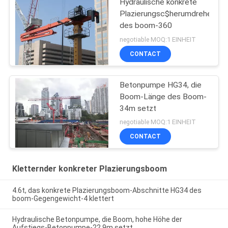
Hydraulische konkrete
Plazierungsc$herumdrehenstr
des boom-360
negotiable MOQ:1 EINHEIT
CONTACT
Betonpumpe HG34, die
Boom-Länge des Boom-
34m setzt
negotiable MOQ:1 EINHEIT
CONTACT
Kletternder konkreter Plazierungsboom
4.6t, das konkrete Plazierungsboom-Abschnitte HG34 des
boom-Gegengewicht-4 klettert
Hydraulische Betonpumpe, die Boom, hohe Höhe der
Aufstiegs-Betonpumpe-22.9m setzt