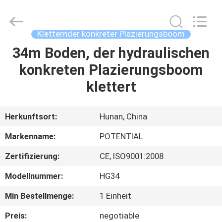
Intelligent
Equipments
Incorporated
Company.
All
Kletternder konkreter Plazierungsboom
Rights
Reserved.
34m Boden, der hydraulischen
HAUS
konkreten Plazierungsboom
PRODUKTE
klettert
ÜBER
Herkunftsort:
Hunan, China
UNS
Markenname:
POTENTIAL
Zertifizierung:
CE, ISO9001:2008
FABRIK-
Modellnummer:
HG34
AUSFLUG
Min Bestellmenge:
1 Einheit
QUALITÄTSKONTROLLE
Preis:
negotiable