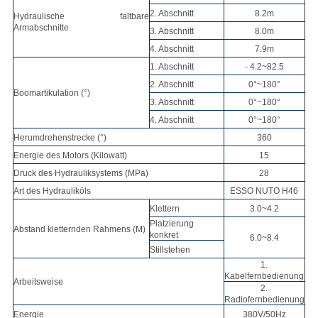
2. Abschnitt
8.2m
Hydraulische faltbare
Armabschnitte
3. Abschnitt
8.0m
4. Abschnitt
7.9m
1. Abschnitt
- 4.2~82.5
2. Abschnitt
0°~180°
Boomartikulation (°)
3. Abschnitt
0°~180°
4. Abschnitt
0°~180°
Herumdrehenstrecke (°)
360
Energie des Motors (Kilowatt)
15
Druck des Hydrauliksystems (MPa)
28
Art des Hydrauliköls
ESSO NUTO H46
Klettern
3.0~4.2
Platzierung
Abstand kletternden Rahmens (M)
konkret
6.0~8.4
Stillstehen
1.
Kabelfernbedienung
Arbeitsweise
2.
Radiofernbedienung
Energie
380V/50Hz