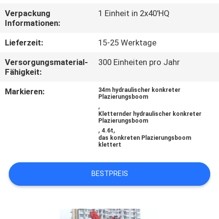
Verpackung
1 Einheit in 2x40'HQ
TRETEN
Informationen:
SIE
Lieferzeit:
15-25 Werktage
MIT
Versorgungsmaterial-
300 Einheiten pro Jahr
UNS
Fähigkeit:
IN
Markieren:
34m hydraulischer konkreter
Plazierungsboom
VERBINDUNG
,
Kletternder hydraulischer konkreter
Plazierungsboom
,
,
4.6t
NACHRICHTEN
das konkreten Plazierungsboom
klettert
FORDERN
BESTPREIS
SIE
EIN
ZITAT